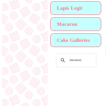
Lapis Legit
Macaron
Cake Galleries