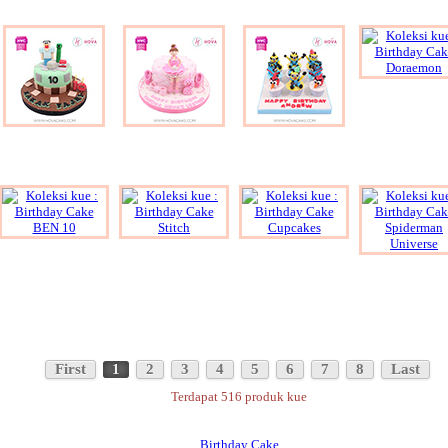
First
1
2
3
4
5
6
7
8
Last
Terdapat 516 produk kue
Birthday Cake