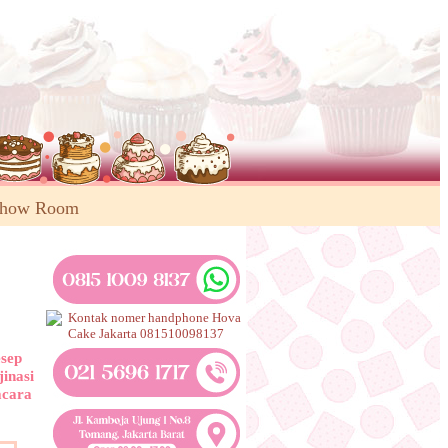
Show Room
esep
jinasi
acara