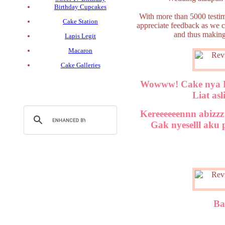
Birthday Cupcakes
With more than 5000 testim
Cake Station
appreciate feedback as we co
and thus making
Lapis Legit
Macaron
Cake Galleries
Wowww! Cake nya Pe
Liat as
Kereeeeeennn abizzz
Gak nyeselll aku 
Ba