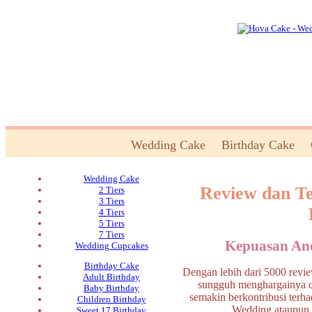
Wedding Cake
Birthday Cake
Wedding Cake
Review dan Te
2 Tiers
3 Tiers
4 Tiers
5 Tiers
7 Tiers
Kepuasan An
Wedding Cupcakes
Birthday Cake
Dengan lebih dari 5000 revie
Adult Birthday
sungguh menghargainya d
Baby Birthday
semakin berkontribusi terh
Children Birthday
Wedding ataupun 
Sweet 17 Birthday