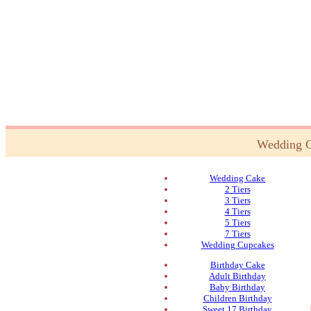
Wedding 
Wedding Cake
2 Tiers
3 Tiers
4 Tiers
5 Tiers
7 Tiers
Wedding Cupcakes
Birthday Cake
Adult Birthday
Baby Birthday
Children Birthday
Sweet 17 Birthday