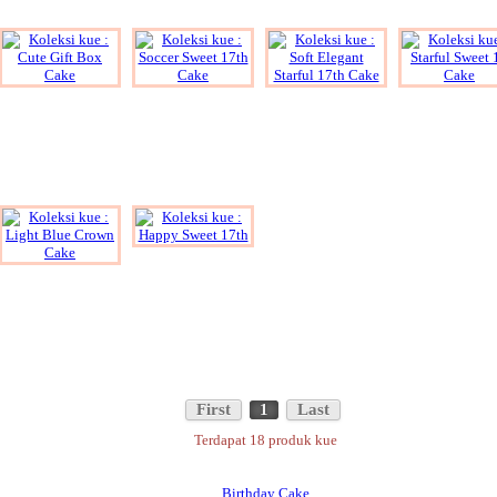
First
1
Last
Terdapat 18 produk kue
Birthday Cake