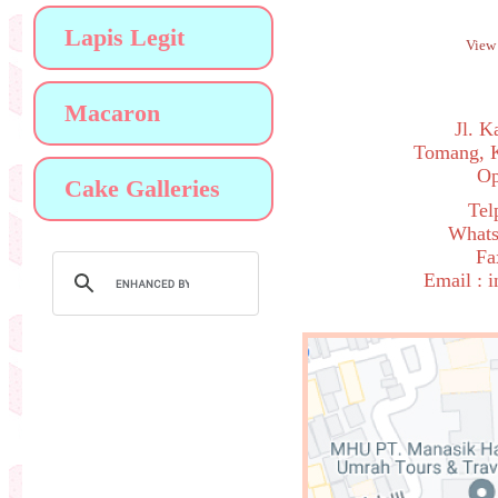
Lapis Legit
Vie
Macaron
Jl. 
Tomang, K
Op
Cake Galleries
Tel
Whats
Fa
Email : 