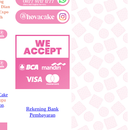
ng
 Dian
 Expo
ah
Cake
upa
on
.
Rekening Bank
Pembayaran