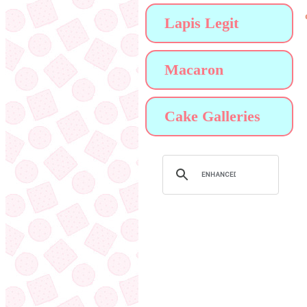
Lapis Legit
Macaron
Cake Galleries