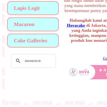
dan fungsi bahan dasar 
yang mana memberikan a
Lapis Legit
kesempurnaan pastry yang
Hubungilah kami at
Macaron
Hovacake
di Jakarta,
yang Anda inginkan
ketinggian, maupun
Cake Galleries
produk kue menarik
Ga