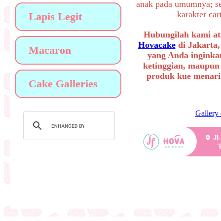
anak pada umumnya; sep
karakter ca
Lapis Legit
Hubungilah kami at
Hovacake
di Jakarta,
Macaron
yang Anda inginkan
ketinggian, maupun
produk kue menarik
Cake Galleries
Gallery