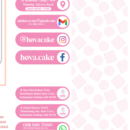
an
asar
siasi