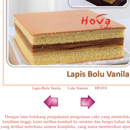
Lapis Bolu Vanila Cake Station HP-019
Dengan latar belakang pengalaman pengerjaan cake yang memerluk
ketelitian tinggi, kami melihat kembali ke struktur dan fungsi bahan d
yang terlihat sederhana namun kompleks, yang mana memberikan apre