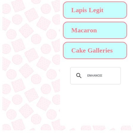
Lapis Legit
Macaron
Cake Galleries