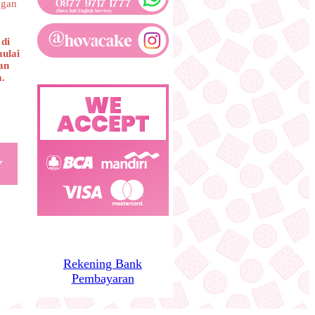
ngan
di
mulai
an
a.
Rekening Bank
Pembayaran