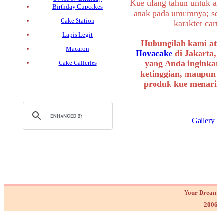
Kue ulang tahun untuk a
Birthday Cupcakes
anak pada umumnya; sep
Cake Station
karakter ca
Lapis Legit
Hubungilah kami at
Macaron
Hovacake
di Jakarta,
yang Anda inginkan
Cake Galleries
ketinggian, maupun
produk kue menarik
Gallery
Your Dream
2006