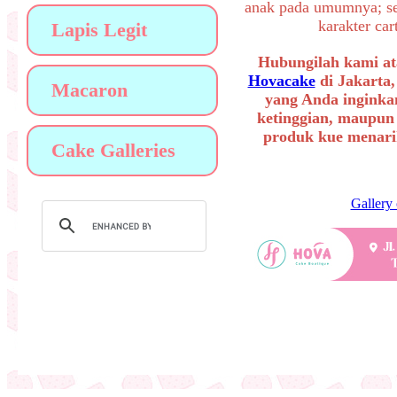
anak pada umumnya; sep
karakter ca
Lapis Legit
Hubungilah kami at
Hovacake
di Jakarta,
Macaron
yang Anda inginkan
ketinggian, maupun
produk kue menarik
Cake Galleries
Gallery