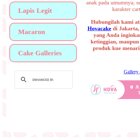
anak pada umumnya; sep
karakter ca
Lapis Legit
Hubungilah kami at
Hovacake
di Jakarta,
Macaron
yang Anda inginkan
ketinggian, maupun
produk kue menarik
Cake Galleries
Gallery