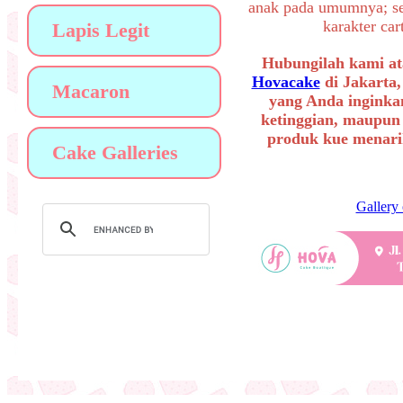
anak pada umumnya; sep
karakter ca
Lapis Legit
Hubungilah kami at
Hovacake
di Jakarta,
Macaron
yang Anda inginkan
ketinggian, maupun
produk kue menarik
Cake Galleries
Gallery