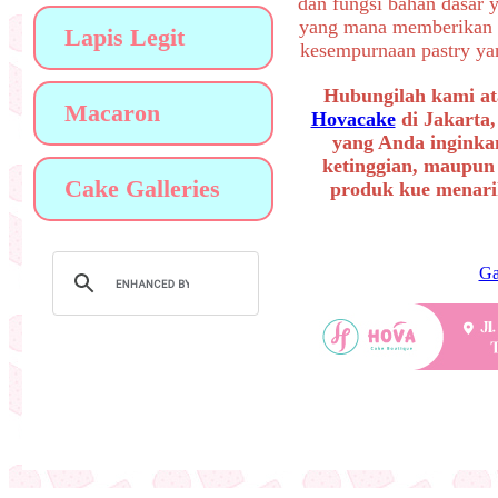
dan fungsi bahan dasar 
yang mana memberikan a
Lapis Legit
kesempurnaan pastry yang
Hubungilah kami at
Macaron
Hovacake
di Jakarta,
yang Anda inginkan
ketinggian, maupun
Cake Galleries
produk kue menarik
Ga