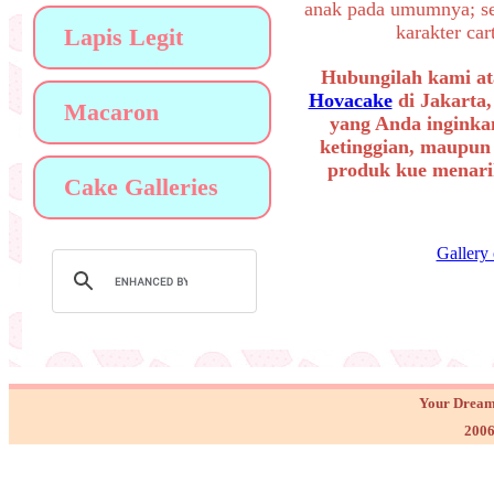
anak pada umumnya; sep
karakter ca
Lapis Legit
Hubungilah kami at
Hovacake
di Jakarta,
Macaron
yang Anda inginkan
ketinggian, maupun
produk kue menarik
Cake Galleries
Gallery
Your Dream
2006