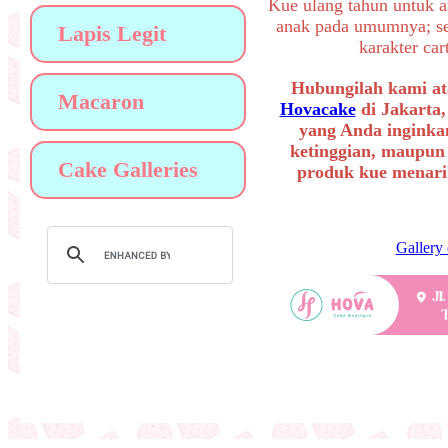
Kue ulang tahun untuk a
anak pada umumnya; sep
Lapis Legit
karakter ca
Hubungilah kami at
Macaron
Hovacake
di Jakarta,
yang Anda inginkan
ketinggian, maupun
Cake Galleries
produk kue menarik
Gallery