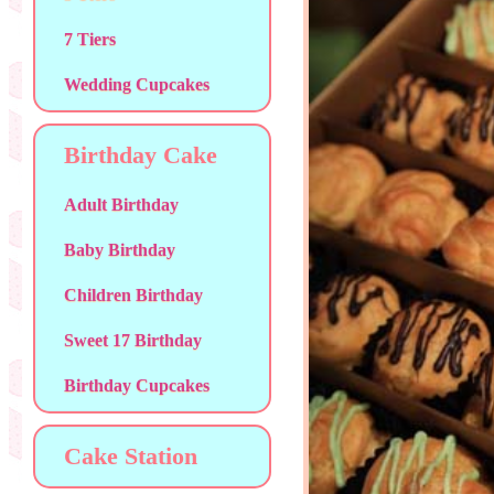
7 Tiers
Wedding Cupcakes
Birthday Cake
Adult Birthday
Baby Birthday
Children Birthday
Sweet 17 Birthday
Birthday Cupcakes
Cake Station