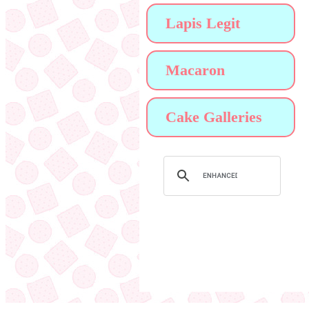
Lapis Legit
Macaron
Cake Galleries