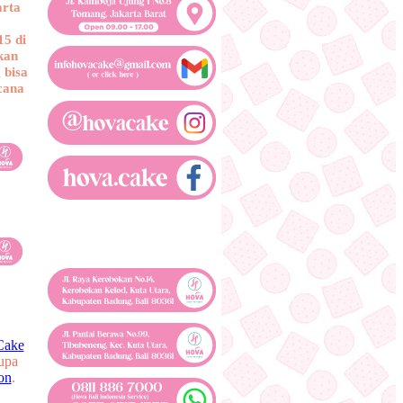
arta
15 di
kan
 bisa
cana
Cake
upa
on
.