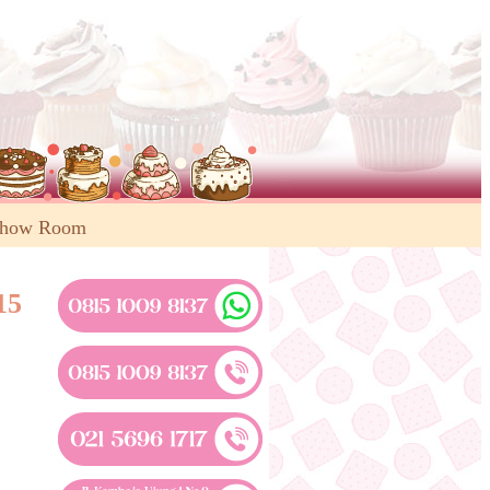
Show Room
15