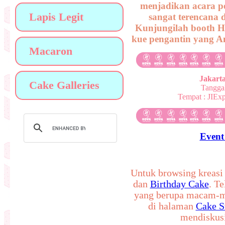
menjadikan acara p
Lapis Legit
sangat terencana 
Kunjungilah booth Ho
kue pengantin yang A
Macaron
Jakart
Cake Galleries
Tanggal
Tempat : JIEx
Event
Untuk browsing kreasi
dan
Birthday Cake
. T
yang berupa macam-m
di halaman
Cake S
mendiskusi